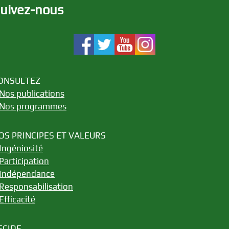
uivez-nous
ONSULTEZ
Nos publications
Nos programmes
OS PRINCIPES ET VALEURS
Ingéniosité
Participation
Indépendance
Responsabilisation
Efficacité
ECIDE