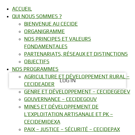
ACCUEIL
Welcome!
PASSWORD RECOVERY
SIGN IN
QUI NOUS SOMMES ?
Log into your account
BIENVENUE AU CECIDE
ORGANIGRAMME
NOS PRINCIPES ET VALEURS
FONDAMENTALES
your username
PARTENARIATS, RÉSEAUX ET DISTINCTIONS
OBJECTIFS
your password
NOS PROGRAMMES
AGRICULTURE ET DÉVELOPPEMENT RURAL –
CECIDEADER
GENRE ET DÉVELOPPEMENT – CECIDEGEDEV
Forgot your password?
GOUVERNANCE – CECIDEGOUV
MINES ET DÉVELOPPEMENT DE
L’EXPLOITATION ARTISANALE ET PK –
Recover your password
CECIDEMIDEXA
PAIX – JUSTICE – SÉCURITÉ – CECIDEPAX