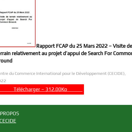
Rapport FCAP du 25 Mars 2022 – Visite d
errain relativement au projet d’appui de Search For Commo
round
ntre du Commerce International pour le Développement (CECIDE),
022
………….
Télécharger – 312.00Ko
………….
 PROPOS
CECIDE