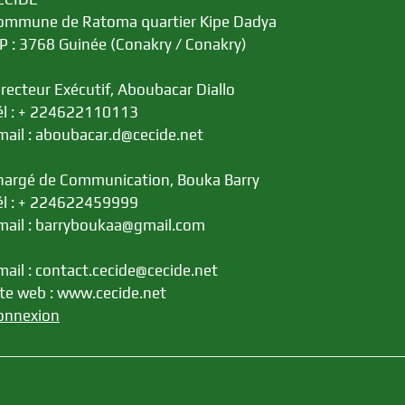
ommune de Ratoma quartier Kipe Dadya
.P : 3768 Guinée (Conakry / Conakry)
irecteur Exécutif, Aboubacar Diallo
él : + 224622110113
mail : aboubacar.d@cecide.net
hargé de Communication, Bouka Barry
él : + 224622459999
mail : barryboukaa@gmail.com
mail : contact.cecide@cecide.net
ite web : www.cecide.net
onnexion