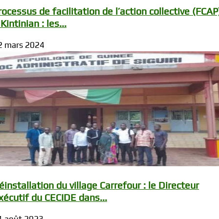
rocessus de facilitation de l’action collective (FCAP
 Kintinian : les...
2 mars 2024
éinstallation du village Carrefour : le Directeur
xécutif du CECIDE dans...