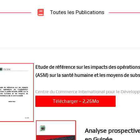
Toutes les Publications
International
Etude de référence sur les impacts des opérations 
(ASM) sur la santé humaine et les moyens de sub
pour
Centre du Commerce International pour le Dévelop
………….
Télécharger – 2,26Mo
………….
le
Analyse prospective
en Guinée