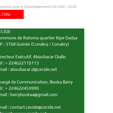
ational pour le Développement (CECIDE), 2020
0.75Ko
………….
ECIDE
ommune de Ratoma quartier Kipe Dadya
.P : 3768 Guinée (Conakry / Conakry)
irecteur Exécutif, Aboubacar Diallo
él : + 224622110113
mail : aboubacar.d@cecide.net
hargé de Communication, Bouka Barry
él : + 224622459999
mail : barryboukaa@gmail.com
mail : contact.cecide@cecide.net