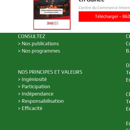
Centre du Commerce Intern
………….
Télécharger – 86
Développement
CONSULTEZ
C
>
Nos publications
C
>
Nos programmes
B
D
NOS PRINCIPES ET VALEURS
T
>
Ingéniosité
E
>
Participation
>
Indépendance
C
>
Responsabilisation
T
>
Efficacité
E
E