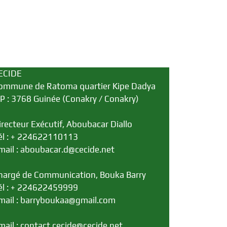
ECIDE
ommune de Ratoma quartier Kipe Dadya
.P : 3768 Guinée (Conakry / Conakry)
irecteur Exécutif, Aboubacar Diallo
él : + 224622110113
mail : aboubacar.d@cecide.net
hargé de Communication, Bouka Barry
él : + 224622459999
mail : barryboukaa@gmail.com
mail : contact.cecide@cecide.net