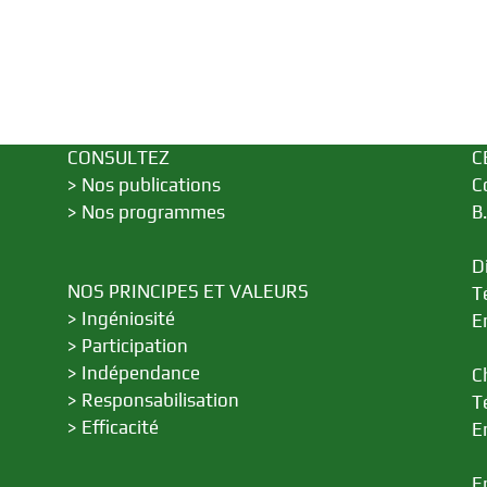
Développement
CONSULTEZ
C
>
Nos publications
C
>
Nos programmes
B
D
NOS PRINCIPES ET VALEURS
T
>
Ingéniosité
E
>
Participation
>
Indépendance
C
>
Responsabilisation
T
>
Efficacité
E
E