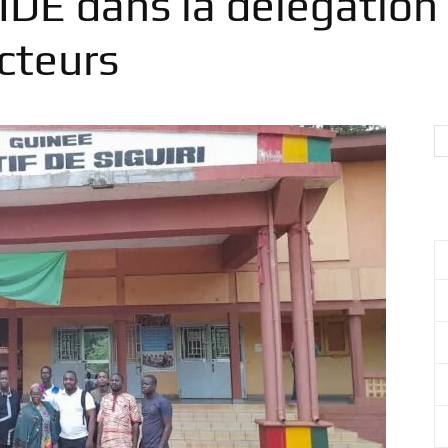
IDE dans la délégation
acteurs
International
pour
le