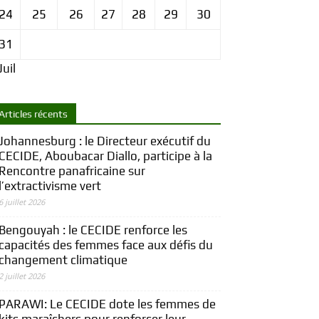
24
25
26
27
28
29
30
31
Juil
Articles récents
Johannesburg : le Directeur exécutif du
CECIDE, Aboubacar Diallo, participe à la
Rencontre panafricaine sur
l’extractivisme vert
6 juillet 2026
Bengouyah : le CECIDE renforce les
capacités des femmes face aux défis du
changement climatique
2 juillet 2026
PARAWI: Le CECIDE dote les femmes de
kits maraîchers pour renforcer leur