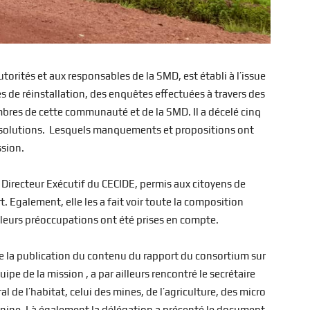
rités et aux responsables de la SMD, est établi à l’issue
 de réinstallation, des enquêtes effectuées à travers des
mbres de cette communauté et de la SMD. Il a décelé cinq
résolutions. Lesquels manquements et propositions ont
ssion.
 Directeur Exécutif du CECIDE, permis aux citoyens de
. Egalement, elle les a fait voir toute la composition
i leurs préoccupations ont été prises en compte.
e la publication du contenu du rapport du consortium sur
uipe de la mission , a par ailleurs rencontré le secrétaire
ral de l’habitat, celui des mines, de l’agriculture, des micro
minine. Là également la délégation a présenté le document