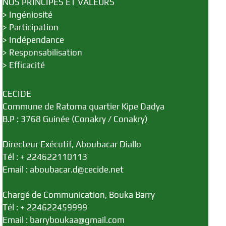
NOS PRINCIPES ET VALEURS
>
Ingéniosité
>
Participation
>
Indépendance
>
Responsabilisation
>
Efficacité
CECIDE
Commune de Ratoma quartier Kipe Dadya
B.P : 3768 Guinée (Conakry / Conakry)
Directeur Exécutif, Aboubacar Diallo
Tél : + 224622110113
Email : aboubacar.d@cecide.net
Chargé de Communication, Bouka Barry
Tél : + 224622459999
Email : barryboukaa@gmail.com