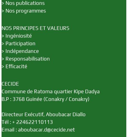
>
Nos publications
>
Nos programmes
NOS PRINCIPES ET VALEURS
>
Ingéniosité
>
Participation
>
Indépendance
>
Responsabilisation
>
Efficacité
CECIDE
Commune de Ratoma quartier Kipe Dadya
B.P : 3768 Guinée (Conakry / Conakry)
Directeur Exécutif, Aboubacar Diallo
Tél : + 224622110113
Email : aboubacar.d@cecide.net