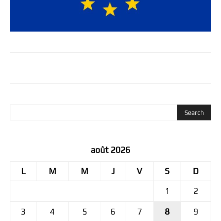
août 2026
L
M
M
J
V
S
D
1
2
3
4
5
6
7
8
9