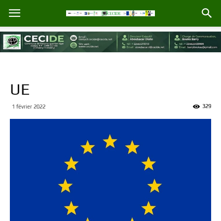
UE
329
1 février 2022