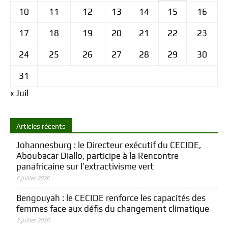
10
11
12
13
14
15
16
17
18
19
20
21
22
23
24
25
26
27
28
29
30
31
« Juil
Articles récents
Johannesburg : le Directeur exécutif du CECIDE,
Aboubacar Diallo, participe à la Rencontre
panafricaine sur l’extractivisme vert
6 juillet 2026
Bengouyah : le CECIDE renforce les capacités des
femmes face aux défis du changement climatique
2 juillet 2026