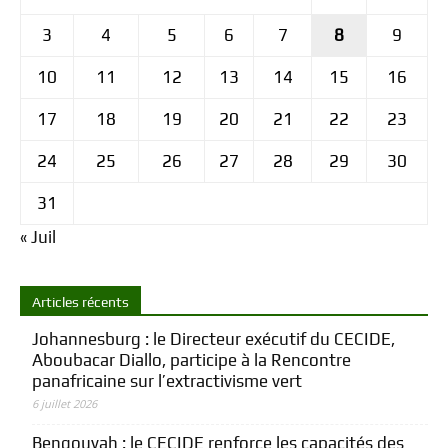
3
4
5
6
7
8
9
10
11
12
13
14
15
16
17
18
19
20
21
22
23
24
25
26
27
28
29
30
31
« Juil
Articles récents
Johannesburg : le Directeur exécutif du CECIDE,
Aboubacar Diallo, participe à la Rencontre
panafricaine sur l’extractivisme vert
6 juillet 2026
Bengouyah : le CECIDE renforce les capacités des