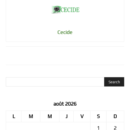
Cecide
août 2026
L
M
M
J
V
S
D
1
2