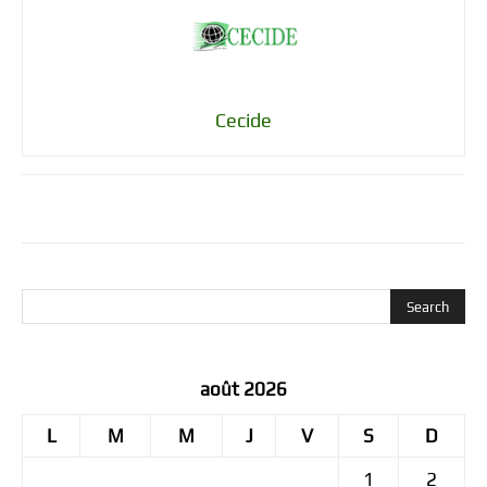
Cecide
août 2026
L
M
M
J
V
S
D
1
2