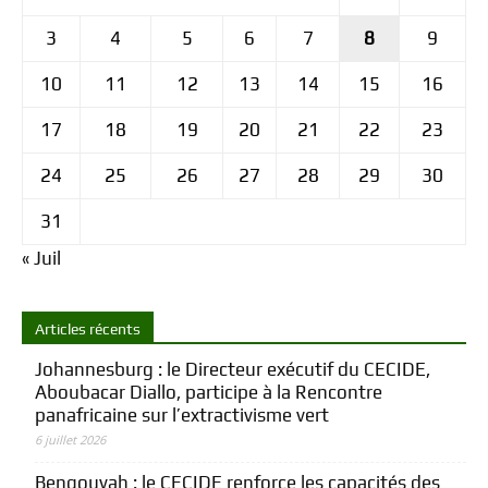
3
4
5
6
7
8
9
10
11
12
13
14
15
16
17
18
19
20
21
22
23
24
25
26
27
28
29
30
31
« Juil
Articles récents
Johannesburg : le Directeur exécutif du CECIDE,
Aboubacar Diallo, participe à la Rencontre
panafricaine sur l’extractivisme vert
6 juillet 2026
Bengouyah : le CECIDE renforce les capacités des