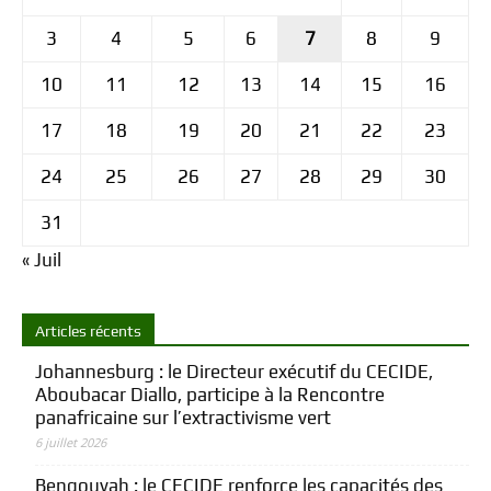
3
4
5
6
7
8
9
10
11
12
13
14
15
16
17
18
19
20
21
22
23
24
25
26
27
28
29
30
31
« Juil
Articles récents
Johannesburg : le Directeur exécutif du CECIDE,
Aboubacar Diallo, participe à la Rencontre
panafricaine sur l’extractivisme vert
6 juillet 2026
Bengouyah : le CECIDE renforce les capacités des