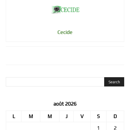
Cecide
août 2026
L
M
M
J
V
S
D
1
2