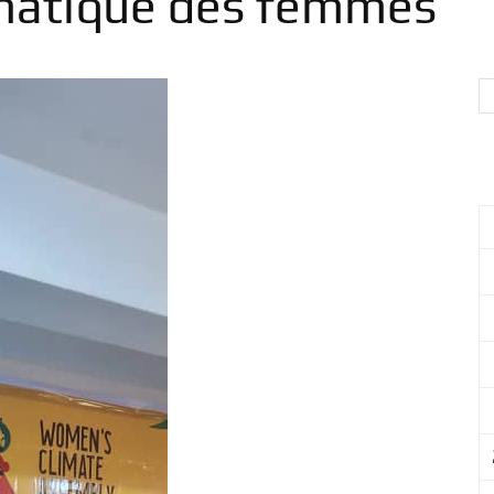
imatique des femmes
International
pour
le