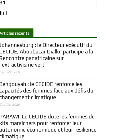
31
Juil
Articles récents
Johannesburg : le Directeur exécutif du
CECIDE, Aboubacar Diallo, participe à la
Rencontre panafricaine sur
l’extractivisme vert
6 juillet 2026
Bengouyah : le CECIDE renforce les
capacités des femmes face aux défis du
changement climatique
2 juillet 2026
PARAWI: Le CECIDE dote les femmes de
kits maraîchers pour renforcer leur
autonomie économique et leur résilience
climatique