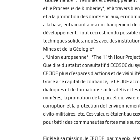
*Gouvernance* ; *Femmes et développement* ;
et le Processus de Kimberley*; et à travers bi
et à la promotion des droits sociaux, écono
à la base, entrainant ainsi un changement de m
développement. Tout ceci est rendu possible g
techniques solides, noués avec des institution
Mines et de la Géologie*
, *Union européenne* , *The 11th Hour Project* 
Que dire du statut consultatif d’ECOSOC du s
CECIDE plus d’espaces d’actions et de visibilité
Grâce à ce capital de confiance, le CECIDE a
dialogues et de formations sur les défis et les
minières, la promotion de la paix et du, vivre
corruption et la protection de l’environnement
civilo-militaires, etc. Ces valeurs étaient au 
pour bâtir des communautés fortes mais surto
Fidèle à sa mission, le CECIDE, par ma voix, réa