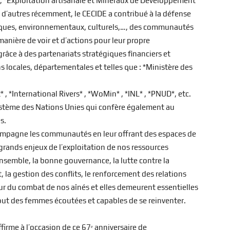
 *Exploitation artisanale et Minéraux de Développement
en d’autres récemment, le CECIDE a contribué à la défense
miques, environnementaux, culturels,…, des communautés
anière de voir et d’actions pour leur propre
râce à des partenariats stratégiques financiers et
s locales, départementales et telles que : *Ministère des
, *International Rivers* , *WoMin* , *INL* , *PNUD*, etc.
ystème des Nations Unies qui confère également au
s.
ccompagne les communautés en leur offrant des espaces de
 grands enjeux de l’exploitation de nos ressources
-ensemble, la bonne gouvernance, la lutte contre la
, la gestion des conflits, le renforcement des relations
cœur du combat de nos aînés et elles demeurent essentielles
ut des femmes écoutées et capables de se reinventer.
ffirme à l’occasion de ce 67ᵉ anniversaire de