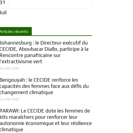
31
Juil
Articles récents
Johannesburg : le Directeur exécutif du
CECIDE, Aboubacar Diallo, participe à la
Rencontre panafricaine sur
l’extractivisme vert
6 juillet 2026
Bengouyah : le CECIDE renforce les
capacités des femmes face aux défis du
changement climatique
2 juillet 2026
PARAWI: Le CECIDE dote les femmes de
kits maraîchers pour renforcer leur
autonomie économique et leur résilience
climatique