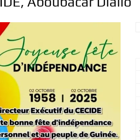
IDE, Aboubacar Diallo
International
pour
le