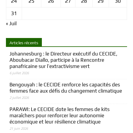
24
25
26
27
28
29
30
31
« Juil
Articles récents
Johannesburg : le Directeur exécutif du CECIDE,
Aboubacar Diallo, participe à la Rencontre
panafricaine sur l’extractivisme vert
6 juillet 2026
Bengouyah : le CECIDE renforce les capacités des
femmes face aux défis du changement climatique
2 juillet 2026
PARAWI: Le CECIDE dote les femmes de kits
maraîchers pour renforcer leur autonomie
économique et leur résilience climatique
21 juin 2026