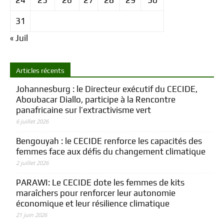
24
25
26
27
28
29
30
31
« Juil
Articles récents
Johannesburg : le Directeur exécutif du CECIDE,
Aboubacar Diallo, participe à la Rencontre
panafricaine sur l’extractivisme vert
6 juillet 2026
Bengouyah : le CECIDE renforce les capacités des
femmes face aux défis du changement climatique
2 juillet 2026
PARAWI: Le CECIDE dote les femmes de kits
maraîchers pour renforcer leur autonomie
économique et leur résilience climatique
21 juin 2026