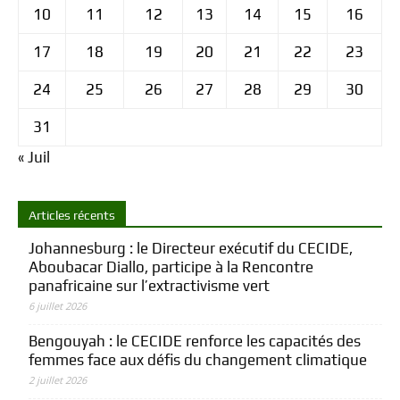
10
11
12
13
14
15
16
17
18
19
20
21
22
23
24
25
26
27
28
29
30
31
« Juil
Articles récents
Johannesburg : le Directeur exécutif du CECIDE,
Aboubacar Diallo, participe à la Rencontre
panafricaine sur l’extractivisme vert
6 juillet 2026
Bengouyah : le CECIDE renforce les capacités des
femmes face aux défis du changement climatique
2 juillet 2026