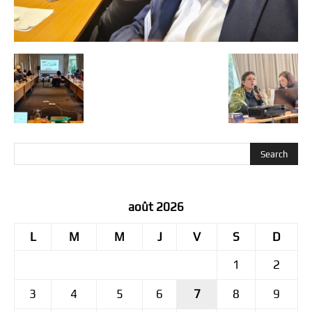
août 2026
L
M
M
J
V
S
D
1
2
3
4
5
6
7
8
9