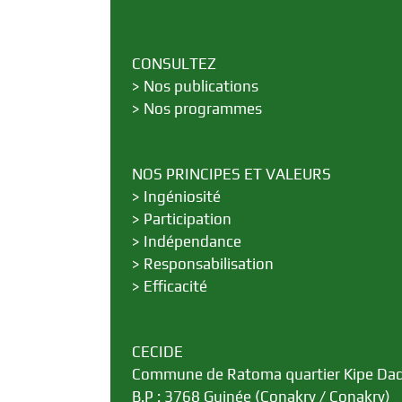
CONSULTEZ
>
Nos publications
>
Nos programmes
NOS PRINCIPES ET VALEURS
>
Ingéniosité
>
Participation
>
Indépendance
>
Responsabilisation
>
Efficacité
CECIDE
Commune de Ratoma quartier Kipe Da
B.P : 3768 Guinée (Conakry / Conakry)