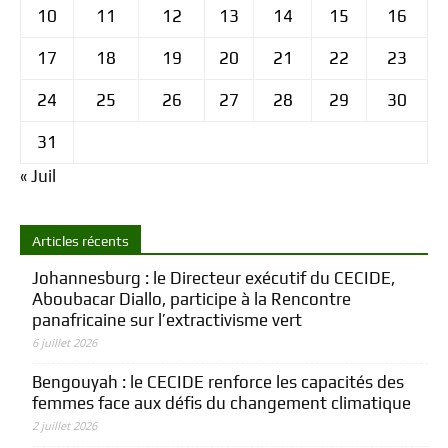
10
11
12
13
14
15
16
17
18
19
20
21
22
23
24
25
26
27
28
29
30
31
« Juil
Articles récents
Johannesburg : le Directeur exécutif du CECIDE,
Aboubacar Diallo, participe à la Rencontre
panafricaine sur l’extractivisme vert
6 juillet 2026
Bengouyah : le CECIDE renforce les capacités des
femmes face aux défis du changement climatique
2 juillet 2026