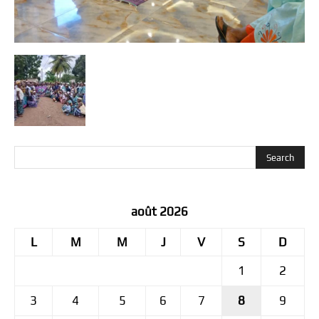
août 2026
L
M
M
J
V
S
D
1
2
3
4
5
6
7
8
9