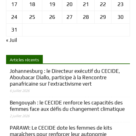
17
18
19
20
21
22
23
24
25
26
27
28
29
30
31
« Juil
Articles récents
Johannesburg : le Directeur exécutif du CECIDE,
Aboubacar Diallo, participe à la Rencontre
panafricaine sur l’extractivisme vert
6 juillet 2026
Bengouyah : le CECIDE renforce les capacités des
femmes face aux défis du changement climatique
2 juillet 2026
PARAWI: Le CECIDE dote les femmes de kits
maraîchers pour renforcer leur autonomie