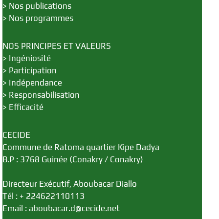
>
Nos publications
>
Nos programmes
NOS PRINCIPES ET VALEURS
>
Ingéniosité
>
Participation
>
Indépendance
>
Responsabilisation
>
Efficacité
CECIDE
Commune de Ratoma quartier Kipe Dadya
B.P : 3768 Guinée (Conakry / Conakry)
Directeur Exécutif, Aboubacar Diallo
Tél : + 224622110113
Email : aboubacar.d@cecide.net