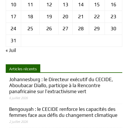
10
11
12
13
14
15
16
17
18
19
20
21
22
23
24
25
26
27
28
29
30
31
« Juil
Articles récents
Johannesburg : le Directeur exécutif du CECIDE,
Aboubacar Diallo, participe à la Rencontre
panafricaine sur l’extractivisme vert
6 juillet 2026
Bengouyah : le CECIDE renforce les capacités des
femmes face aux défis du changement climatique
2 juillet 2026