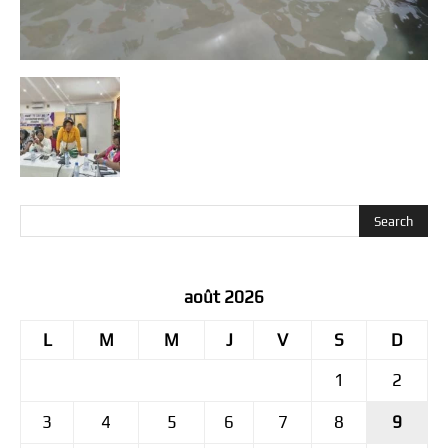
août 2026
L
M
M
J
V
S
D
1
2
3
4
5
6
7
8
9