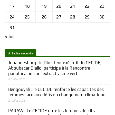
17
18
19
20
21
22
23
24
25
26
27
28
29
30
31
« Juil
Articles récents
Johannesburg : le Directeur exécutif du CECIDE,
Aboubacar Diallo, participe à la Rencontre
panafricaine sur l’extractivisme vert
6 juillet 2026
Bengouyah : le CECIDE renforce les capacités des
femmes face aux défis du changement climatique
2 juillet 2026
PARAWI: Le CECIDE dote les femmes de kits