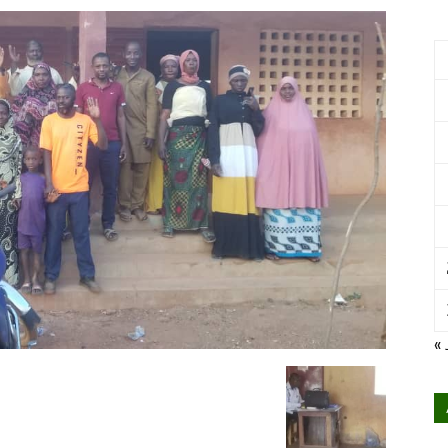
International
pour
« 
le