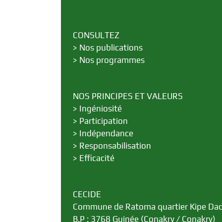
CONSULTEZ
>
Nos publications
>
Nos programmes
NOS PRINCIPES ET VALEURS
>
Ingéniosité
>
Participation
>
Indépendance
>
Responsabilisation
>
Efficacité
CECIDE
Commune de Ratoma quartier Kipe Da
B.P : 3768 Guinée (Conakry / Conakry)