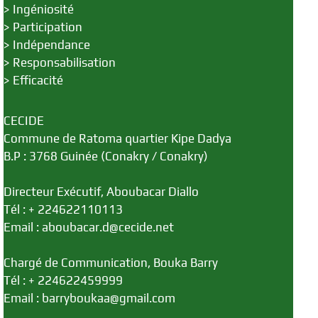
>
Ingéniosité
>
Participation
>
Indépendance
>
Responsabilisation
>
Efficacité
CECIDE
Commune de Ratoma quartier Kipe Dadya
B.P : 3768 Guinée (Conakry / Conakry)
Directeur Exécutif, Aboubacar Diallo
Tél : + 224622110113
Email : aboubacar.d@cecide.net
Chargé de Communication, Bouka Barry
Tél : + 224622459999
Email : barryboukaa@gmail.com