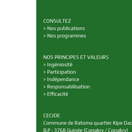
CONSULTEZ
>
Nos publications
>
Nos programmes
NOS PRINCIPES ET VALEURS
>
Ingéniosité
>
Participation
>
Indépendance
>
Responsabilisation
>
Efficacité
CECIDE
Commune de Ratoma quartier Kipe Da
B.P : 3768 Guinée (Conakry / Conakry)