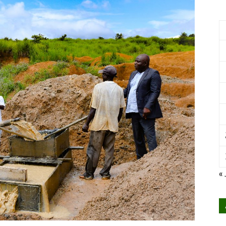
International
pour
« 
le