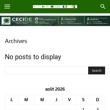
Archives
No posts to display
août 2026
L
M
M
J
V
S
D
1
2