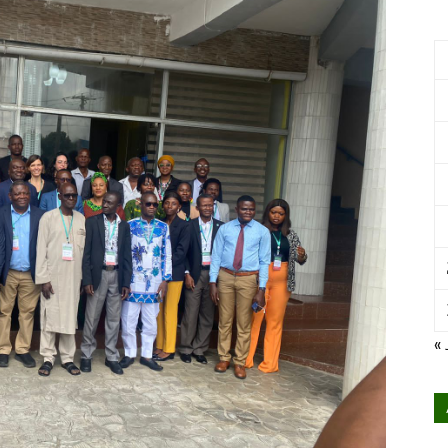
International
pour
« 
le