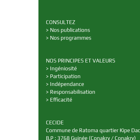
CONSULTEZ
>
Nos publications
>
Nos programmes
NOS PRINCIPES ET VALEURS
>
Ingéniosité
>
Participation
>
Indépendance
>
Responsabilisation
>
Efficacité
CECIDE
Commune de Ratoma quartier Kipe Da
B.P : 3768 Guinée (Conakry / Conakry)