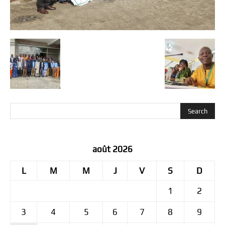
août 2026
L
M
M
J
V
S
D
1
2
3
4
5
6
7
8
9