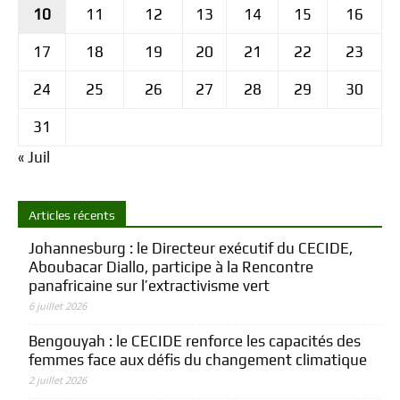
10
11
12
13
14
15
16
17
18
19
20
21
22
23
24
25
26
27
28
29
30
31
« Juil
Articles récents
Johannesburg : le Directeur exécutif du CECIDE,
Aboubacar Diallo, participe à la Rencontre
panafricaine sur l’extractivisme vert
6 juillet 2026
Bengouyah : le CECIDE renforce les capacités des
femmes face aux défis du changement climatique
2 juillet 2026