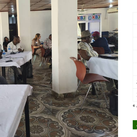
International
pour
« 
le