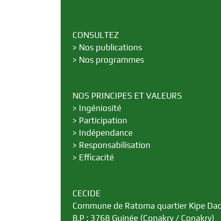
CONSULTEZ
>
Nos publications
>
Nos programmes
NOS PRINCIPES ET VALEURS
>
Ingéniosité
>
Participation
>
Indépendance
>
Responsabilisation
>
Efficacité
CECIDE
Commune de Ratoma quartier Kipe Da
B.P : 3768 Guinée (Conakry / Conakry)