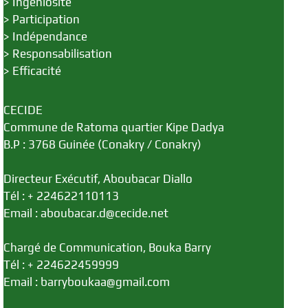
>
Ingéniosité
>
Participation
>
Indépendance
>
Responsabilisation
>
Efficacité
CECIDE
Commune de Ratoma quartier Kipe Dadya
B.P : 3768 Guinée (Conakry / Conakry)
Directeur Exécutif, Aboubacar Diallo
Tél : + 224622110113
Email : aboubacar.d@cecide.net
Chargé de Communication, Bouka Barry
Tél : + 224622459999
Email : barryboukaa@gmail.com