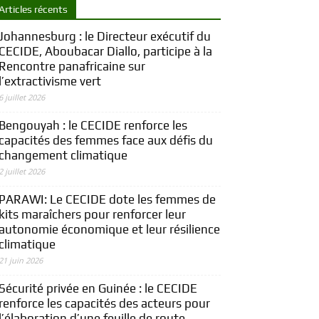
Articles récents
Johannesburg : le Directeur exécutif du
CECIDE, Aboubacar Diallo, participe à la
Rencontre panafricaine sur
l’extractivisme vert
6 juillet 2026
Bengouyah : le CECIDE renforce les
capacités des femmes face aux défis du
changement climatique
2 juillet 2026
PARAWI: Le CECIDE dote les femmes de
kits maraîchers pour renforcer leur
autonomie économique et leur résilience
climatique
21 juin 2026
Sécurité privée en Guinée : le CECIDE
renforce les capacités des acteurs pour
l’élaboration d’une feuille de route