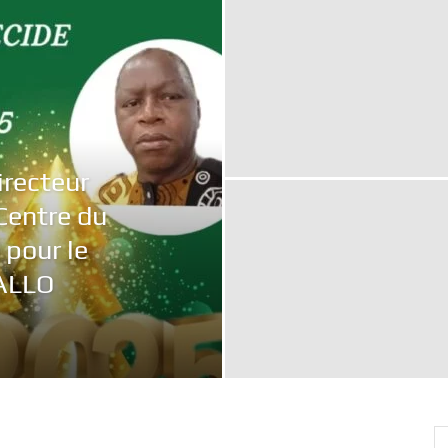
International
irecteur
Centre du
pour le
pour
ALLO
le