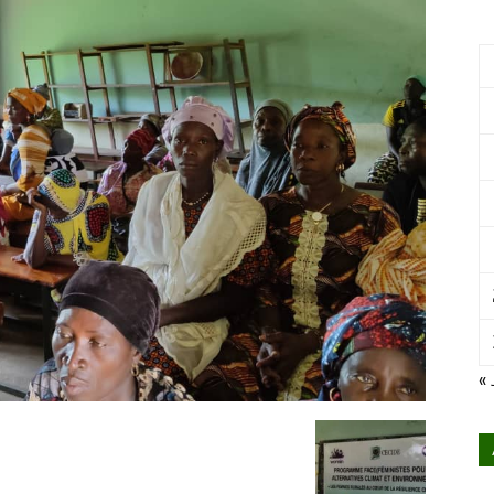
International
pour
« 
le