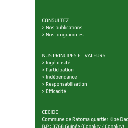
CONSULTEZ
>
Nos publications
>
Nos programmes
NOS PRINCIPES ET VALEURS
>
Ingéniosité
>
Participation
>
Indépendance
>
Responsabilisation
>
Efficacité
CECIDE
Commune de Ratoma quartier Kipe Da
B.P : 3768 Guinée (Conakry / Conakry)