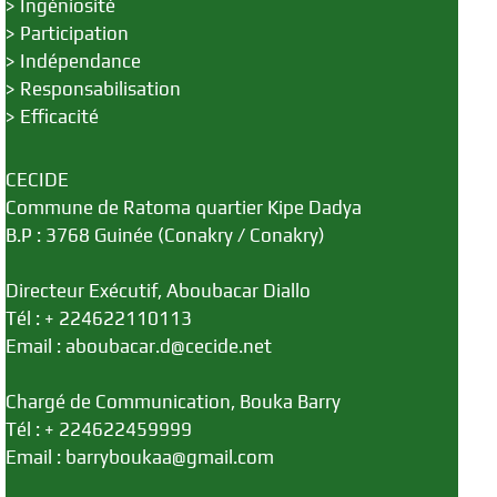
>
Ingéniosité
>
Participation
>
Indépendance
>
Responsabilisation
>
Efficacité
CECIDE
Commune de Ratoma quartier Kipe Dadya
B.P : 3768 Guinée (Conakry / Conakry)
Directeur Exécutif, Aboubacar Diallo
Tél : + 224622110113
Email : aboubacar.d@cecide.net
Chargé de Communication, Bouka Barry
Tél : + 224622459999
Email : barryboukaa@gmail.com