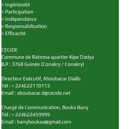
>
Ingéniosité
>
Participation
>
Indépendance
>
Responsabilisation
>
Efficacité
CECIDE
Commune de Ratoma quartier Kipe Dadya
B.P : 3768 Guinée (Conakry / Conakry)
Directeur Exécutif, Aboubacar Diallo
Tél : + 224622110113
Email : aboubacar.d@cecide.net
Chargé de Communication, Bouka Barry
Tél : + 224622459999
Email : barryboukaa@gmail.com