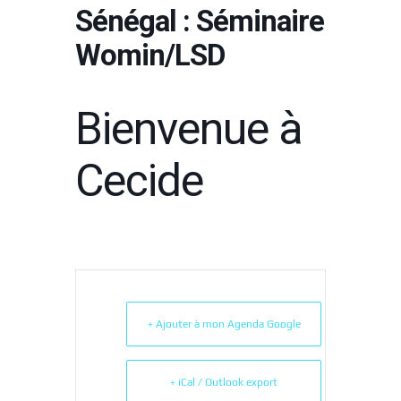
Sénégal : Séminaire
Womin/LSD
Bienvenue à
Cecide
+ Ajouter à mon Agenda Google
+ iCal / Outlook export