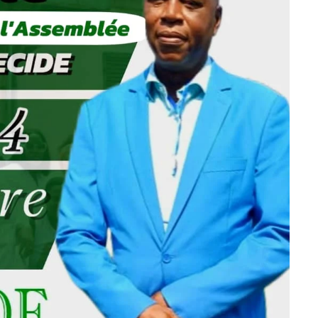
International
pour
le